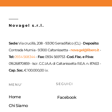
Novagel s.r.l.
Sede:
Via crucillà, 208 - 93010 Serradifalco (CL) -
Deposito:
Contrada Mumia - 93100 Caltanissetta -
novagel@libero.it
-
Tel:
0934 568344
-
Fax:
0934 569753 -
Cod. Fisc. e P.Iva:
01626870859 - Iscr. C.C.I.A.A. di Caltanissetta R.E.A. n. 87453 -
Cap. Soc.
€ 100.000,00 i.v.
SEGUICI
MENU'
Home
Facebook
Chi Siamo