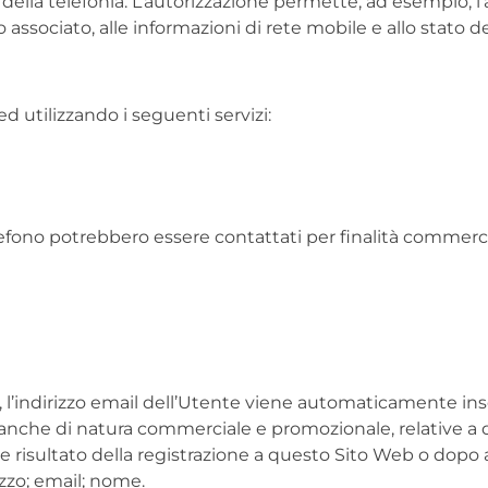
lla telefonia. L’autorizzazione permette, ad esempio, l’ac
o associato, alle informazioni di rete mobile e allo stato d
ed utilizzando i seguenti servizi:
lefono potrebbero essere contattati per finalità commerci
er, l’indirizzo email dell’Utente viene automaticamente ins
nche di natura commerciale e promozionale, relative a qu
risultato della registrazione a questo Sito Web o dopo a
izzo; email; nome.