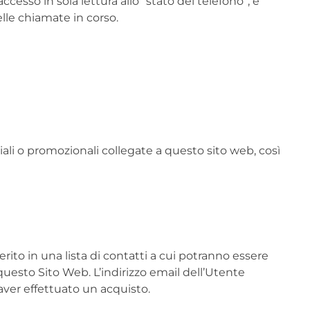
cesso in sola lettura allo “stato del telefono”, e
elle chiamate in corso.
ali o promozionali collegate a questo sito web, così
erito in una lista di contatti a cui potranno essere
esto Sito Web. L’indirizzo email dell’Utente
ver effettuato un acquisto.