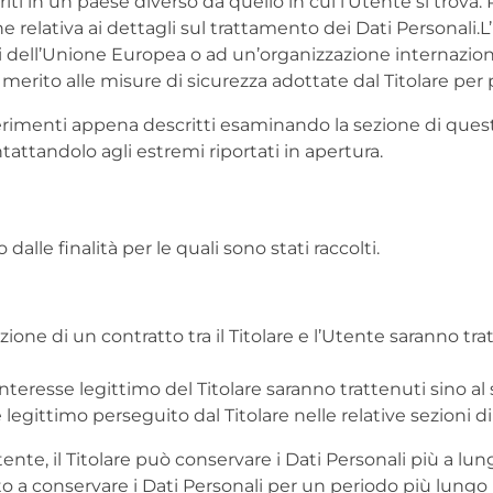
iti in un paese diverso da quello in cui l’Utente si trova.
e relativa ai dettagli sul trattamento dei Dati Personali.
ori dell’Unione Europea o ad un’organizzazione internazion
rito alle misure di sicurezza adottate dal Titolare per 
ferimenti appena descritti esaminando la sezione di ques
tattandolo agli estremi riportati in apertura.
dalle finalità per le quali sono stati raccolti.
ecuzione di un contratto tra il Titolare e l’Utente saranno 
all’interesse legittimo del Titolare saranno trattenuti sino
se legittimo perseguito dal Titolare nelle relative sezioni
ente, il Titolare può conservare i Dati Personali più a 
gato a conservare i Dati Personali per un periodo più lun