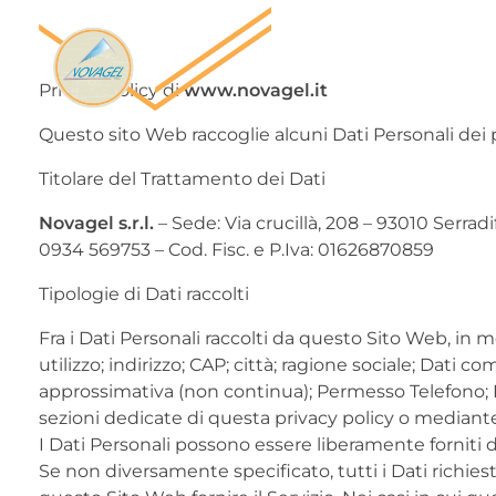
Privacy Policy di
www.novagel.it
Questo sito Web raccoglie alcuni Dati Personali dei 
Titolare del Trattamento dei Dati
Novagel s.r.l.
– Sede: Via crucillà, 208 – 93010 Serra
0934 569753 – Cod. Fisc. e P.Iva: 01626870859
Tipologie di Dati raccolti
Fra i Dati Personali raccolti da questo Sito Web, in
utilizzo; indirizzo; CAP; città; ragione sociale; Dati
approssimativa (non continua); Permesso Telefono; P
sezioni dedicate di questa privacy policy o mediante sp
I Dati Personali possono essere liberamente forniti d
Se non diversamente specificato, tutti i Dati richies