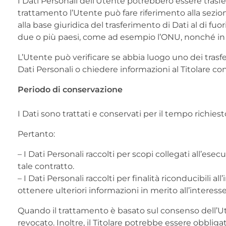
I Dati Personali dell’Utente potrebbero essere trasfer
trattamento l’Utente può fare riferimento alla sezion
alla base giuridica del trasferimento di Dati al di fu
due o più paesi, come ad esempio l’ONU, nonché in me
L’Utente può verificare se abbia luogo uno dei tras
Dati Personali o chiedere informazioni al Titolare con
Periodo di conservazione
I Dati sono trattati e conservati per il tempo richiesto 
Pertanto:
– I Dati Personali raccolti per scopi collegati all’es
tale contratto.
– I Dati Personali raccolti per finalità riconducibili 
ottenere ulteriori informazioni in merito all’interes
Quando il trattamento è basato sul consenso dell’Ut
revocato. Inoltre, il Titolare potrebbe essere obbli