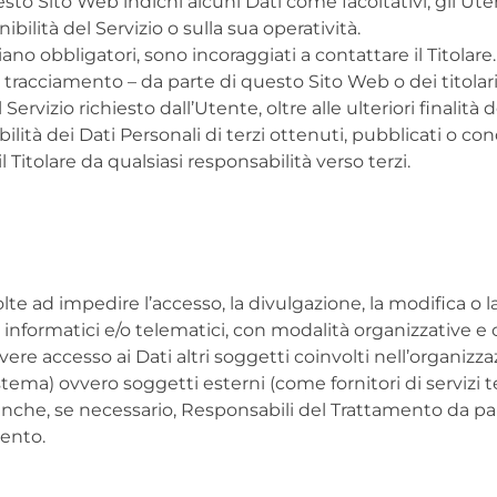
esto Sito Web indichi alcuni Dati come facoltativi, gli Ute
ilità del Servizio o sulla sua operatività.
no obbligatori, sono incoraggiati a contattare il Titolare.
i tracciamento – da parte di questo Sito Web o dei titolari
l Servizio richiesto dall’Utente, oltre alle ulteriori final
bilità dei Dati Personali di terzi ottenuti, pubblicati o 
il Titolare da qualsiasi responsabilità verso terzi.
lte ad impedire l’accesso, la divulgazione, la modifica o l
nformatici e/o telematici, con modalità organizzative e c
o avere accesso ai Dati altri soggetti coinvolti nell’organ
ema) ovvero soggetti esterni (come fornitori di servizi tecn
che, se necessario, Responsabili del Trattamento da part
mento.