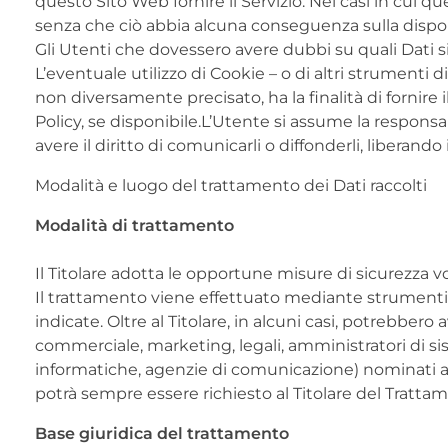
questo Sito Web fornire il Servizio. Nei casi in cui qu
senza che ciò abbia alcuna conseguenza sulla disponib
Gli Utenti che dovessero avere dubbi su quali Dati sia
L’eventuale utilizzo di Cookie – o di altri strumenti d
non diversamente precisato, ha la finalità di fornire i
Policy, se disponibile.L’Utente si assume la responsa
avere il diritto di comunicarli o diffonderli, liberando 
Modalità e luogo del trattamento dei Dati raccolti
Modalità di trattamento
Il Titolare adotta le opportune misure di sicurezza vo
Il trattamento viene effettuato mediante strumenti i
indicate. Oltre al Titolare, in alcuni casi, potrebber
commerciale, marketing, legali, amministratori di sist
informatiche, agenzie di comunicazione) nominati an
potrà sempre essere richiesto al Titolare del Tratta
Base giuridica del trattamento