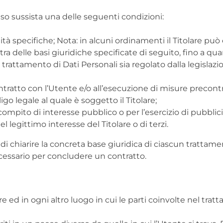
 caso sussista una delle seguenti condizioni:
ità specifiche; Nota: in alcuni ordinamenti il Titolare può
ra delle basi giuridiche specificate di seguito, fino a qu
l trattamento di Dati Personali sia regolato dalla legisla
ntratto con l’Utente e/o all’esecuzione di misure precontr
o legale al quale è soggetto il Titolare;
mpito di interesse pubblico o per l’esercizio di pubblici po
 legittimo interesse del Titolare o di terzi.
 chiarire la concreta base giuridica di ciascun trattamen
ecessario per concludere un contratto.
are ed in ogni altro luogo in cui le parti coinvolte nel trat